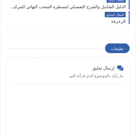
المقال التالي
الدليل الشامل والشرح التفصيلي لمسطرة السحب النهائي للمركبة من السير في المغرب (نموذج II 28 29)
المقال السابق
الزخرفة
تعليقات
إرسال تعليق
ما رأيك بالموضوع الذي قرأته للتو