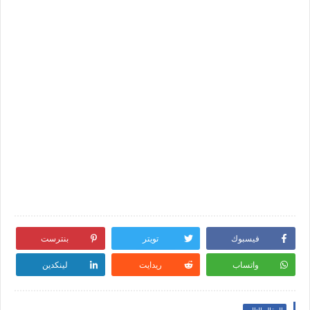
فيسبوك
تويتر
بنترست
واتساب
ريدايت
لينكدين