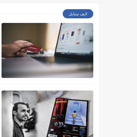
لايف ستايل