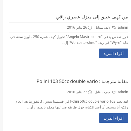
من كهف عتيق إلى منزل عصري راقي
admin
لايف ستايل
26 يناير 2016
قرر شخص يدعى "Angelo Mastropietro" تحويل كهف عمره 250 مليون سنة، في
غابة "Wyre" في ريف "Worcestershire" إل...
أقراء المزيد
مقالة مترجمة : Polini 103 50cc double vario
admin
لايف ستايل
22 يناير 2016
لقد بعت 103 Polini 50cc double vario في فينيسيا بيتش، كاليفورنيا هذا العام
ولكن أنا مستعد أن أعيد الكتابة حول طريقة صناعتها معكم بالصور ، أن...
أقراء المزيد