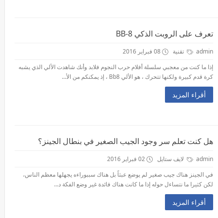
تعرف على الروبت الذكي BB-8
admin
تقنية
08 فبراير 2016
إذا ما كنت من معجبي سلسلة أفلام حرب النجوم فلابد وأنك شاهدت الألي الذي يشبه
كرة قدم كبيرة ولكنها تتحرك ، هو الألي Bb8 ، إذ يمكنكم من الأ...
أقراء المزيد
هل كنت تعلم سر وجود الجيب الصغير في بنطال الجينز؟
admin
لايف ستايل
02 فبراير 2016
في الجينز هناك جيب صغير لم يوضع عبثاً بل هناك سببوراءه يجهلها معظم الناس،
لكن كثيرا ما نتساءل حوله إذا ما كانت هناك فائدة غير وضع الفكة د...
أقراء المزيد