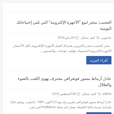
العجيب: متجر لبيع "الأجهزة الإكترونية" التي تلبي إحتياجاتك
اليومية
حاسوبي
لايف ستايل
05 مايو 2018
متجر العجيب: متجر إلكتروني يقدم لك أفضل الأجهزة الإلكترونية بأقل الأ؟سعار،
الأجهزة الإكترونية المحمولة، هواتف، لوحيات، وإكسسور...
أقراء المزيد
عادل أزماط مصور فوتغرافي محترف يهوى اللعب بالضوء
والظلال
admin
لايف ستايل
04 أغسطس 2016
عادل أزماط مصور فوتغرافي مغربي ولد يوم 23 أكتوبر 1981، بالمغرب ويقيم حاليا
بإسبانيا بمدينة مالقا بالضبط، يعمل لدى مجلة PsdMaroc التي تعن...