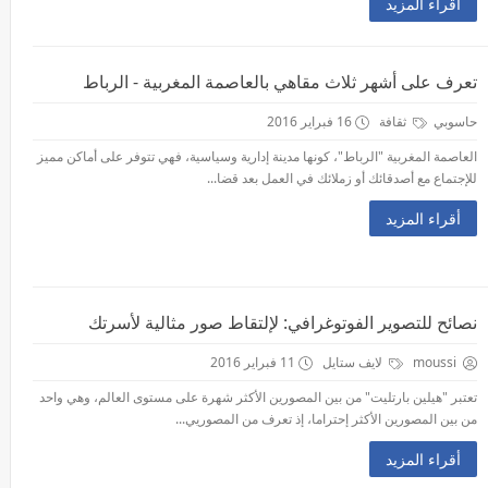
أقراء المزيد
تعرف على أشهر ثلاث مقاهي بالعاصمة المغربية - الرباط
حاسوبي
ثقافة
16 فبراير 2016
العاصمة المغربية "الرباط"، كونها مدينة إدارية وسياسية، فهي تتوفر على أماكن مميز
للإجتماع مع أصدقائك أو زملائك في العمل بعد قضا...
أقراء المزيد
نصائح للتصوير الفوتوغرافي: لإلتقاط صور مثالية لأسرتك
moussi
لايف ستايل
11 فبراير 2016
تعتبر "هيلين بارتليت" من بين المصورين الأكثر شهرة على مستوى العالم، وهي واحد
من بين المصورين الأكثر إحتراما، إذ تعرف من المصوريي...
أقراء المزيد