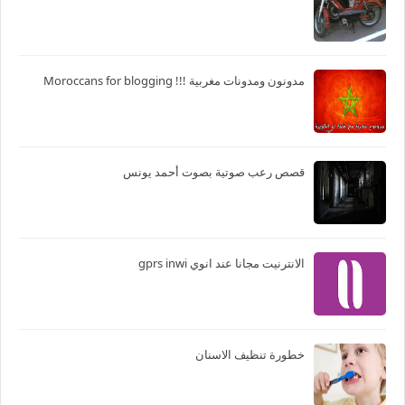
تعديل الدراجات النارية:103 polini
مدونون ومدونات مغربية !!! Moroccans for blogging
قصص رعب صوتية بصوت أحمد يونس
الانترنيت مجانا عند انوي gprs inwi