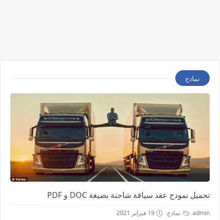
نمادج
تحميل نمودج عقد سياقة شاحنة بصيغة DOC و PDF
admin
نمادج
19 فبراير 2021