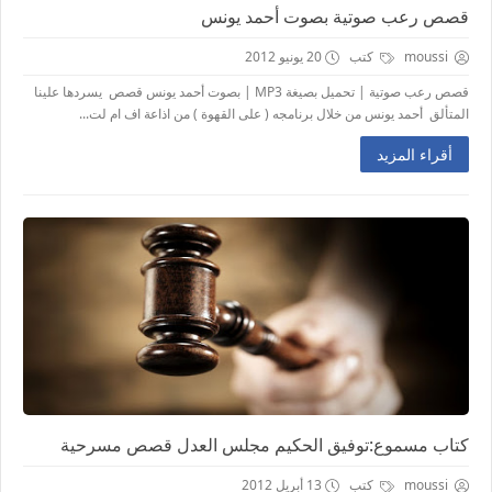
قصص رعب صوتية بصوت أحمد يونس
moussi
كتب
20 يونيو 2012
قصص رعب صوتية | تحميل بصيغة MP3 | بصوت أحمد يونس قصص يسردها علينا
المتألق أحمد يونس من خلال برنامجه ( على القهوة ) من اذاعة اف ام لت...
أقراء المزيد
كتاب مسموع:توفيق الحكيم مجلس العدل قصص مسرحية
moussi
كتب
13 أبريل 2012