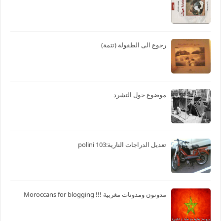
رجوع الى الطفولة (تتمة)
موضوع حول التشرد
تعديل الدراجات النارية:103 polini
مدونون ومدونات مغربية !!! Moroccans for blogging