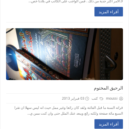
ﻻ.الأمر أكثر جدية من ذلك . فمن الواجب على الكاتب في بلادنا خص...
أقراء المزيد
الرحيق المختوم
moussi
كتب
03 فبراير 2013
قراته السنة ما قبل الفائتة ولقد كان رائعا وغير ممل حيث انه ليس سهلا ان تقرا
السبع مائة صفحة ولكنه رائع ويبعد عنك الملل حتى وان كنت ممن ي...
أقراء المزيد