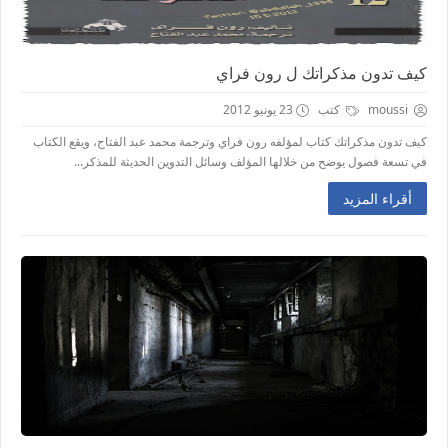
كيف تدون مذكراتك ل رون فراي
moussi
كتب
23 يونيو 2012
كيف تدون مذكراتك كتاب لمؤلفه رون فراي وترجمة محمد عبد الفتاح، ويقع الكتاب
في تسعة فصول يوضح من خلالها المؤلف وسائل التدوين الحديثة للمذكر...
أقراء المزيد