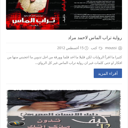
رواية تراب الماس لاحمد مراد
moussi
كتب
15 أغسطس 2012
كثيرا ما اقرأ الروايات لكن قليلا ما اخد قلما وورقة من اجل تدوين ما اعجبني منها من
افكار او حتى كلمات غير ان رواية تراب الماس غير كل الرواي...
أقراء المزيد