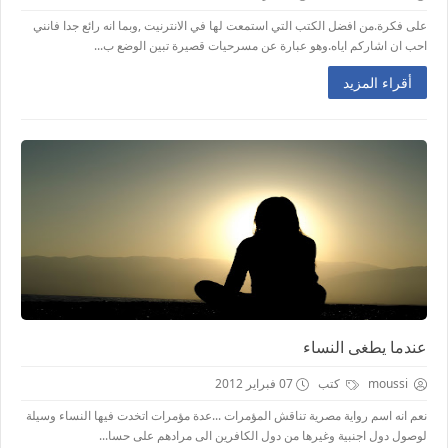
على فكرة.من افضل الكتب التي استمعت لها في الانترنيت ,وبما انه رائع جدا فانني
احب ان اشاركم اياه.وهو عبارة عن مسرحيات قصيرة تبين الوضع ب...
أقراء المزيد
عندما يطغى النساء
moussi
كتب
07 فبراير 2012
نعم انه اسم رواية مصرية تناقش المؤمرات ...عدة مؤمرات اتخدت فيها النساء وسيلة
لوصول دول اجنبية وغيرها من دول الكافرين الى مرادهم على حسا...