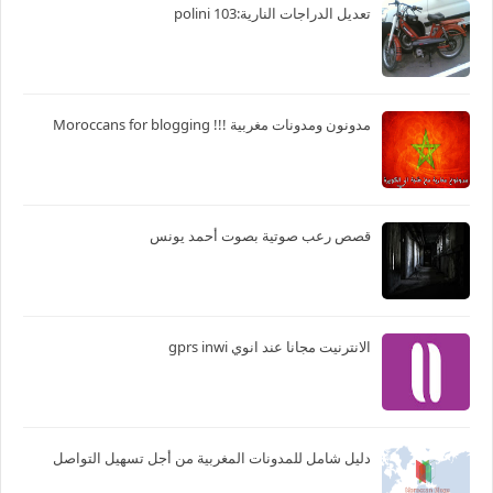
تعديل الدراجات النارية:103 polini
مدونون ومدونات مغربية !!! Moroccans for blogging
قصص رعب صوتية بصوت أحمد يونس
الانترنيت مجانا عند انوي gprs inwi