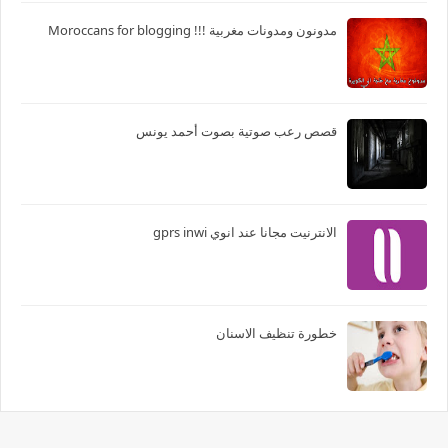
مدونون ومدونات مغربية !!! Moroccans for blogging
قصص رعب صوتية بصوت أحمد يونس
الانترنيت مجانا عند انوي gprs inwi
خطورة تنظيف الاسنان