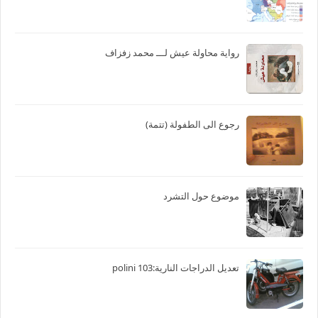
رواية محاولة عيش لـــ محمد زفزاف
رجوع الى الطفولة (تتمة)
موضوع حول التشرد
تعديل الدراجات النارية:103 polini