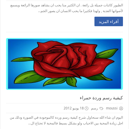
الطيور كائنات جميلة بل رائعة . ان الكثير منا يحب ان يشاهد صورها الرائعة ويسمع
لأصواتها العذبة , ولهذا فكثيرا ما يحب الانسان ان يصور الجم...
أقراء المزيد
كيفية رسم وردة حمراء
moussi
رسم
18 يونيو 2012
اليوم ان شاء الله سنحاول شرح كيفية رسم وردة كالموجودة في الصورة ودلك من
اجل زيادة المحبة بين الاحباب ولو بشكل بسيط فالمحبة لا تحتاج ال...