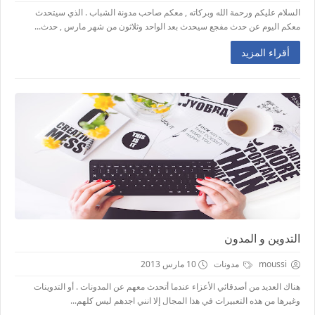
السلام عليكم ورحمة الله وبركاته , معكم صاحب مدونة الشباب . الذي سيتحدث
معكم اليوم عن حدث مفجع سيحدث بعد الواحد وثلاثون من شهر مارس , حدث...
أقراء المزيد
التدوين و المدون
moussi
مدونات
10 مارس 2013
هناك العديد من أصدقائي الأعزاء عندما أتحدث معهم عن المدونات . أو التدوينات
وغيرها من هذه التعبيرات في هذا المجال إلا انني اجدهم ليس كلهم...