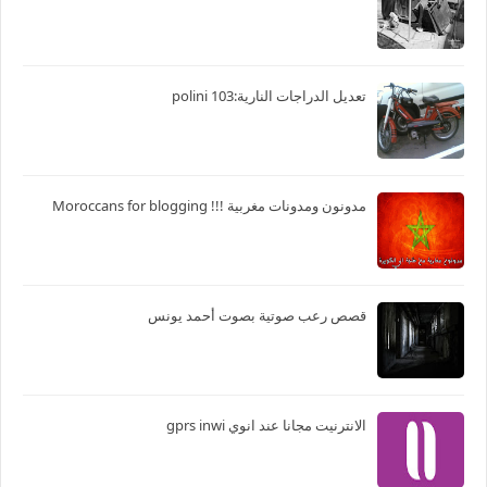
موضوع حول التشرد
تعديل الدراجات النارية:103 polini
مدونون ومدونات مغربية !!! Moroccans for blogging
قصص رعب صوتية بصوت أحمد يونس
الانترنيت مجانا عند انوي gprs inwi