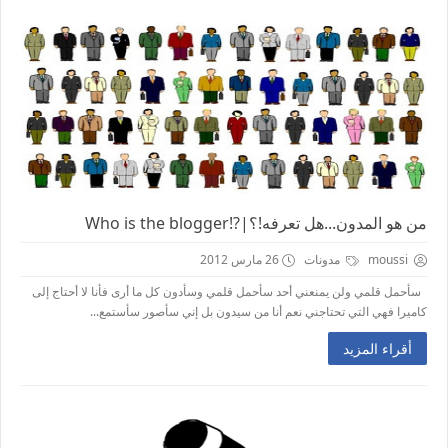
من هو المدون...هل تعرفه!؟|?!Who is the blogger
moussi
مدونات
26 مارس 2012
سأحمل قلمي ولن يمنعني أحد سأحمل قلمي وسأدون كل ما أرى فأنا لا أحتاج إلى
كاميرا فهي التي تحتاجني نعم أنا من سيدون بل إني سأصور سأستمع...
أقراء المزيد