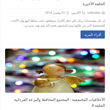
الحلقة الأخيرة
Unknown
أكاديمي
01 نوفمبر 2014
ﺇﻥ ﺟﻞ ﻣﺆﺳﺴﺎﺗﻨﺎ ﺗﺮﺗﻜﺰ ﻋﻠﻰ ﺟﻌﻞ ﺍﻷ‌ﻓﺮﺍﺩ ﻳﺘﻤﻮﻗﻌﻮﻥ ﺗﺤﺖ ﺳﻠﻄﺔ ﺍﻟﻬﻮ وﺇﻥ ﺍﻷ‌ﻟﻴﺎﺕ
ﺍﻟﻌﻤﻘﺨﻔﻴﺔ ﺍﻟﺘﻲ ﻣﻦ ﺧﻼ‌ﻟﻬﺎ ﻳﺒﺪﻱ ﺍﻟﻤﺠﺘﻤﻊ ﺭﻓﻀﻪ،ﻷ‌ﻳﺔ ﻗﻴﻢ ﺗﻬﺪﺩ ﺳﻴﺮﻩ ﻭ...
أقراء المزيد
الأخلاقيات المجتمعية : المجتمع المحافظ والنزعة الفردانية
الحلقة 4