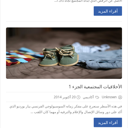
ﺍﻷ‌ﺻﻞ ﻋﻦ ﺍﻟﺮﻓﺾ ﺍﻟﺬﻱ ﺃﺑﺪﺍﻩ ﺍﻟﻤﺠﺘﻤﻊ ﺗﺠﺎﻩ ﺫﺍﻙ ﺍ...
أقراء المزيد
الأخلاقيات المجتمعية الجزء 1
Unknown
أكاديمي
20 أكتوبر 2014
ﻓﻲ ﻫﺬﻩ ﺍﻷ‌ﺳﻄﺮ ﺳﻨﻌﺮﺝ ﻋﻠﻰ ﻣﻔﻜﺮ ﺯﻣﺎﻧﻪ ﺍﻟﺴﻮﺳﻴﻮﻟﻮﺟﻲ ﺍﻟﻔﺮﻧﺴﻲ ﺑﻴﺎﺭ ﺑﻮﺭﺩﻳﻮ ﺍﻟﺬﻱ
ﺃﻛﺪ ﻋﻠﻰ ﺩﻭﺭ ﻭﺳﺎﺋﻞ ﺍﻹ‌ﺗﺼﺎﻝ ﻭﺍﻹ‌ﻋﻼ‌ﻡ ﻭﺍﻟﺘﺮﻓﻴﻪ ﺃﻭ ﻣﻬﻤﺎ ﻛﺎﻥ ﺍﻟﻠﻘﺐ ...
أقراء المزيد