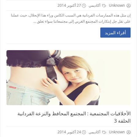
Unknown
أكاديمي
27 أكتوبر 2014
ﺇﻥ ﻣﺜﻞ ﻫﺬﻩ ﺍﻟﻤﻤﺎﺭﺳﺎﺕ ﺍﻟﻔﺮﺩﺍﻧﻴﺔ ﻫﻲ ﺍﻟﺴﺒﺐ ﺍﻟﻜﺎﻣﻦ ﻭﺭﺍﺀ ﻫﺬﺍ ﺍﻹ‌ﻧﺤﻼ‌ﻝ، ﺣﻴﺚ ﻋﻤﻠﻨﺎ
ﻋﻠﻰ ﻧﻘﻞ ﺟﻞ ﺇﺑﺘﻜﺎﺭﺍﺕ ﺍﻟﻤﺠﺘﻤﻊ ﺍﻟﻐﺮﺑﻲ ﺇﻟﻰ ﻣﺠﺘﻤﻌﺎﺗﻨﺎ ﺳﻮﺍﺀ ﺗﻌﻠﻖ ...
أقراء المزيد
الأخلاقيات المجتمعية : المجتمع المحافظ والنزعة الفردانية
الحلقة 3
Unknown
أكاديمي
24 أكتوبر 2014