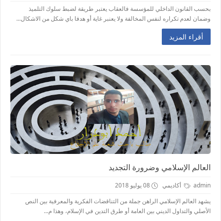
بحسب القانون الداخلي للمؤسسة فالعقاب يعتبر طريقة لضبط سلوك التلميذ
وضمان لعدم تكراره لنفس المخالفة ولا يعنبر غاية أو هدفا باي شكل من الاشكال...
أقراء المزيد
العالم الإسلامي وضرورة التجديد
admin
أكاديمي
08 يوليو 2018
يشهد العالم الإسلامي الراهن جملة من التناقضات الفكرية والمعرفية بين النص
الأصلي والتداول الديني بين العامة أو طرق التدين في الإسلام، وهذا م...