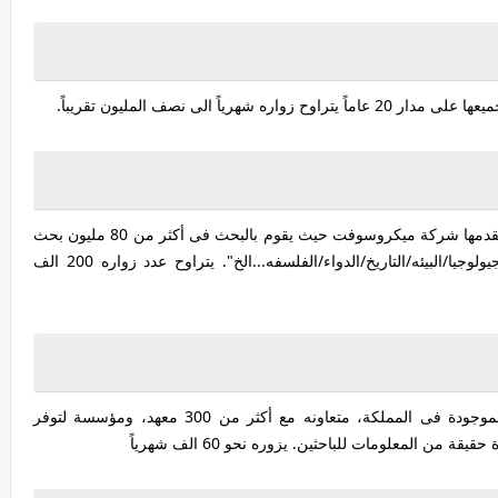
ياً الى نصف المليون تقريباً.
هو محرك بحثى للأبحاث الأكاديمية للطلبة ،والأساتذه تقدمها شركة ميكروسوفت حيث يقوم بالبحث فى أكثر من 80 مليون بحث
جيولوجيا/
البيئه/التاريخ/
الدواء/
الفلسفه...الخ". يتراوح عدد زواره 200 الف
هى مؤسسة برطانية تحتوى على أغلب الأراشيف الموجودة فى المملكة، متعاونه مع أكثر من 300 معهد، ومؤسسة لتوفر
ن المعلومات للباحثين. يزوره نحو 60 الف شهرياً