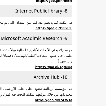
https://goo.gl/
nrmki6
8- Internet Public library
هى مكتبة كبيرة تضم عدد كبير من المصادر التى تم تيجميعها على مدار 20 عاماً يتراوح زواره شهر
https://goo.gl/
O8EqEL
9- Microsoft Acadimic Research
علمى فى جميع المجالات"الطب/
الهندسة/
الأقتصاد/
ال
زائر شهرياً
https://goo.gl/
4gtNQa
10- Archive Hub
معلوماتها من خلال موقعهم يمكنك البحث فيه فهو ثروة حقيقة م
https://goo.gl/
ESCW1a