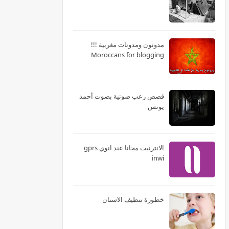
مدونون ومدونات مغربية !!!
Moroccans for blogging
قصص رعب صوتية بصوت أحمد
يونس
الانترنيت مجانا عند انوي gprs
inwi
خطورة تنظيف الاسنان