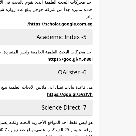
أحد
محركات البحث العلمية
الذى يقوم بالبحث فى الآل
زائر
https://
scholar.google.c
om.eg/
5- Academic Index
أحد
محركات البحث العلمية
الجامعة وليس المنفردة، 
https://goo.gl/
Y5n80i
6- OALster
هى قاعدة بيانات تصل الى ملايين الأبحاث العلمية يبلغ عدد زوار هذا 
https://goo.gl/
5VzfVh
7- Science Direct
ورقة بحثيه و 25 الف كتاب علمى. يبلغ عدد زواره 50.7 مليون زائر شهرياً