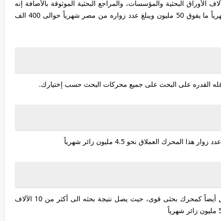
اف الأوراق البحثية والمؤسسات، والمراجع البحثية الموثوقة بالأضافة إنه
خددة مميزة جداً من شركة جوجل يبلغ عدد زواره شهرياً ما يفوق 50 مليون ويبلغ عدد زواره من مصر شهرياً حوالى 400 الف
فله القدره على البحث على جميع محركات البحث حسب إختيارك.
المحرك العملاق نحو 4.5 مليون زائر شهرياً
هو ليس فقط أحد المواقع الأخباريه البحثة ولكنه يعمل أيضاً كمحرك بحثى قوى، حيث يصل نتيجة بحثه الى أكثر من 10 الآلاف