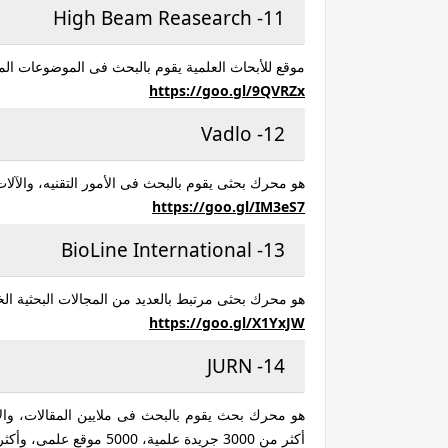
11- High Beam Reasearch
موقع للأبحاث العلمية يقوم بالبحث فى الموضوعات الم
https://goo.gl/
9QVRZx
12- Vadlo
هو محرك بحثى يقوم بالبحث فى الأمور التقنيه، والآلات،
https://goo.gl/
IM3eS7
13- BioLine International
هو محرك بحثى مرتبط بالعديد من المجالات البحثية الخ
https://goo.gl/
X1YxJW
14- JURN
أكثر من 3000 جريدة علمية، 5000 موقع علمى، وأكثر من 700 موسوعة علمية. يزوره شهرياً 130 الف شخص