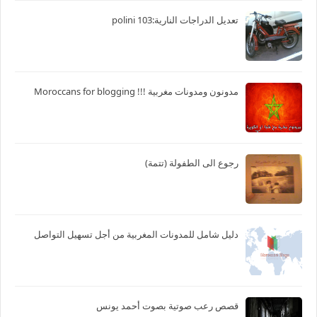
تعديل الدراجات النارية:103 polini
مدونون ومدونات مغربية !!! Moroccans for blogging
رجوع الى الطفولة (تتمة)
دليل شامل للمدونات المغربية من أجل تسهيل التواصل
قصص رعب صوتية بصوت أحمد يونس