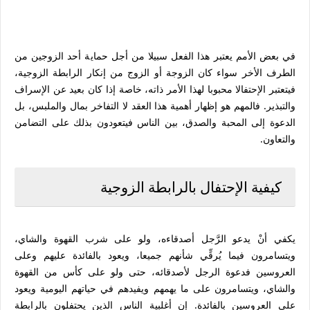
في بعض الأمم يعتبر هذا الفعل سبيلا من أجل حماية أحد الزوجين من
الطرف الأخر سواء كان الزوجة أو الزوج من إنكار الرابطة الزوجية،
فيتعتبر الإحتفالا محبوبا لهذا الأمر ذاته، خاصة إذا كان بعيد عن الإسراف
والتبذير. فالمهم هو إظهار أهمية هذا العقد لا التفاخر بمال والملبس، بل
الدعوة إلى المحبة والصدق، بين الناس فيتعودون بذلك على التضامن
والتعاون.
كيفية الإحتفال بالرابطة الزوجية
يكفي أنْ يدعو الرَّجل أصدقاءه، ولو على شرب القهوة والشاي،
ويتسامرون فيما يُرقِّي شأنهم جميعا، ويعود بالفائدة عليهم وعلى
العروسين فدعوة الرجل لأصدقائه، حتى ولو على كأس من القهوة
والشاي، ويتسامرون على ما يهمهم ويفيدهم في حياتهم اليومية ويعود
على العروسين بالفائدة. إن أغلبية الناس الذين يحتفلون بالرابطة