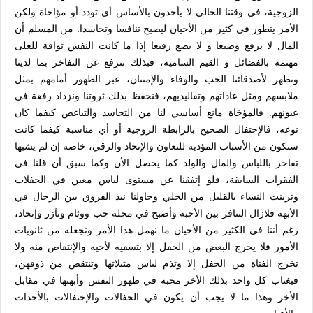
الزوجية، في وقتنا الحالي لا يأخدون بالأساس أي تودد أو مؤاخاة ولكن
الأمر يتطور في كثير من الأحيان ليصبح تنافسا وتحاسدا. من المسلم أن
المال لا يرفع وضيعا و لا يضع رفيعا إذا ما كانت النفس تواقة للعلى
مهتمة بالفضائل و القيم السامية، فبذلك نترفع عن التفاخر بما لدينا
ونظهر لأصدقائنا الحب والوفاء والإمتنان، عبر الظهور أمامهم بمثل
ملابسهم ومثل عاداتهم وتقاليديهم، فنحفظ بذلك ثروتنا ونزداد رفعة في
عيونهم. فالمؤخاة مانع أساسي لنا من التحاسد والتباغض كيفما كان
نوعه، فالإحتفال الصحيح بالرابطة الزوجية أو أي مناسبة كيفما كانت
ستكون من الأسباب المؤدية للتعاون والإتحاد والرقي، خاصة إن لم يشبها
تفاخر باللباس والمال والولد كما يحصل الأن وكما سبق أن قلنا في
الفقرات السابقة، فلو إتفقنا عن مستوى لباس معين في الحفلات
وتزينت النساء بالقليل من الحلي وحاولنا نبذ الفروق بين الرجال في
الأبهة فلازال التنافر بين الأحبة وأصبح في محله حب ووئام وتآزر وإتحاد،
رغم أننا في الكثير من الأحيان ما نهمل هذا الأمر ونجعله من ثانويات
الأمور فلا يخرج البعض من الحفل إلا بتسفيه لأخيه والإنتقاص منه ولا
تخرج الفتاة من الحفل إلا وتذم لباس مثيلاتها وتنتقص من ذوقهن،
فيغتاب كل واحد بذلك الأخر محبة في ظهور النفس وأبهتها في مقابل
الأخر وهذا ما لا يجب أن يكون في الحفالات والإحتفالات بالأحداث