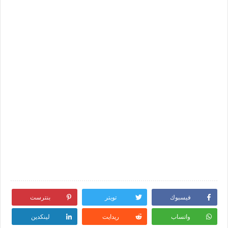
فيسبوك
تويتر
بنترست
واتساب
ريدايت
لينكدين