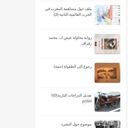
ملف حول مساهمة المغرب في
الحرب العالمية الثانية {2}
رواية محاولة عيش لـــ محمد
زفزاف
رجوع الى الطفولة (تتمة)
تعديل الدراجات النارية:103
polini
موضوع حول التشرد