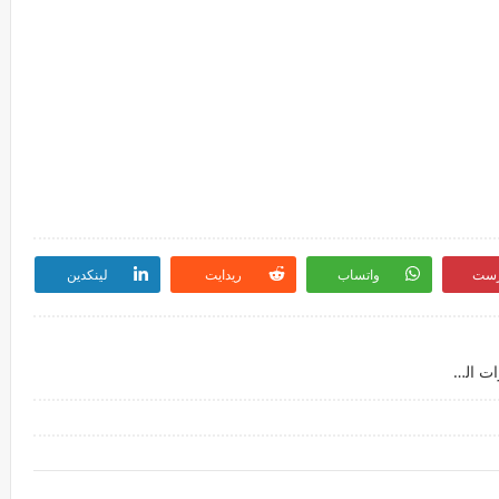
رست
واتساب
ريدايت
لينكدين
فـوريـفـو تضيء مستقبل التنقل الأخضر دبي ، الإمارات العربية المتحدة – 9 سبتمبر 2025