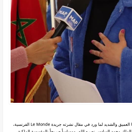
تعرب مؤسسة "دنا للصحافة والمواطنة" عن استنكارها العميق والشديد لما ورد في مقال نشرته جريدة Le Monde الفرنسية،
 الملك محمد السادس نصره الله، ومساساً صريحاً بالمؤسسة الملكية،