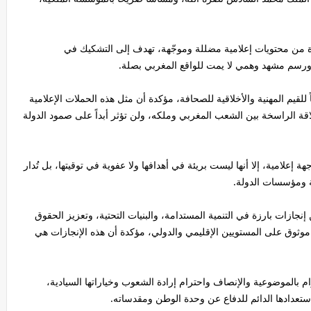
أخيرة من محتويات إعلامية مضللة وموجّهة، تهدف إلى التشكيك في
 ورسم مشهد وهمي لا يمت للواقع المغربي بصلة.
 للقيم المهنية والأخلاقية للصحافة، مؤكدة أن مثل هذه الحملات الإعلامية
ة الراسخة بين الشعب المغربي وملكه، ولن تؤثر أبداً على صمود الدولة
علامية، إلا أنها ليست بريئة في أهدافها ولا عفوية في توقيتها، بل تُدار
 ومؤسسات الدولة.
زات بارزة في التنمية المستدامة، والبنيات التحتية، وتعزيز الحقوق
ثوق على المستويين الإقليمي والدولي، مؤكدة أن هذه الإنجازات هي
ام بالموضوعية والإنصاف واحترام إرادة الشعوب وخياراتها السيادية،
استعدادها الدائم للدفاع عن وحدة الوطن ومقدساته.