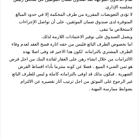
مجلسه الإداري.
‏لا تؤدى التعويضات المقررة من طرف المحكمة إلا في حدود المبالغ
المتوفرة لدى صندوق ضمان الموثقين، على أن تواصل الإجراءات
لاستخلاص ما تبقى.
ويعمل الصندوق على توفير الاعتمادات اللازمة لذلك.
اما بخصوص الطرف البائع فليس من حقه اثارة فسخ العقد لعدم وفاء
الطرف المشتري بالتزاماته لكون هذا الاخير قد وفى اصلا بهذه
الالتزامات من خلال انشاء رهن على العقار لفائدة البنك من اجل قرض
هو ثمن الشيء المبيع ، فضلا عن كونه متتزما بأداء اقساط القرض
الشهرية . فيكون بذلك قد اوفى بالتزاماته كاملة و ليس للطرف البائع
غير الرجوع على الموثق من اجل ترتيب آثار تقصيره عن الالتزام
بضوابط ممارسة المهنة .