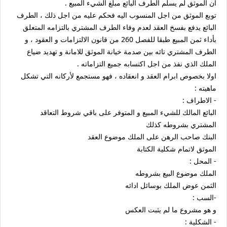
ان الموثق لم يسلم الطرف البائع مبلغ الشيء المبيع .
توبع الموثق من اجل المنسوب اليه فحكم عليه من اجل ذلك ، الطرف
البائع يدفع بفسخ العقد لعدم وفاء الطرف المشتري بالتزامه المتعلق
بأداء ثمن المبيع طبقا للفصل 260 من قانون الالتزامات و العقود ، و
الطرف المشتري تائه بين صدمة خيانة الموثق للامانة و تهديد ضياع
الملك الذي نفذ من اجل اكتسابه جميع التزاماته .
اولا بخصوص ابرام العقد و انعقاده ، فهو مستجمع لأركانه التي تشكل
ماهيته :
- الاطراف :
البائع المالك للشيء المبيع و المتوفر على باقي شروط التعاقد
المشتري بشروطه كذلك
البنك صاحب الرهن على الملك موضوع العقد
الموثق لاتمام شكلية الكتابة
- المحل :
الملك موضوع البيع بشروطه
الثمن عوض الملك بوسائل ادائه
-السب :
و هو مشروع ما لم يثبت العكس
- الشكلية :