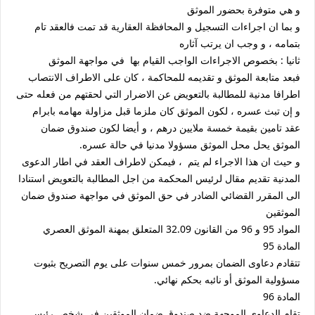
و هي متوفرة بحضور الموثق
و بما ان اجراءات التسجيل و المحافظة العقارية قد تمت فالعقد تام
بتمامه ، و وجب ان يرتب آثاره
ثانيا : بخصوص الاجراءات الواجب القيام بها في مواجهة الموثق
فبعد متابعة الموثق و تقديمه للمحاكمة ، كان على الاطراف الانتصاب
اطرافا مدنية للمطالبة بالتعويض عن الاضرار التي لحقتهم من فعله حتى
و إن تبث عسره ، لكون الموثق كان ملزما قبل مزاولة مهامه بابرام
عقد تامين بقيمة خمسة ملايين درهم ، و أيضا لكون صندوق ضمان
الموثق يحل محل الموثق مسؤولا مدنيا في حالة عسره.
و حيث ان هذا الاجراء لم يتم ، فيمكن لاطراف العقد في اطار الدعوى
المدنية تقديم مقال لرئيس المحكمة من اجل المطالبة بالتعويض استنادا
الى المقرر القضائي الضادر في حق الموثق في مواجهة صندوق ضمان
الموثقين
المواد 95 و 96 من القانون 32.09 المتعلق بمهنة الموثق العصري
المادة 95
تتقادم دعاوى الضمان بمرور خمس سنوات على يوم التصريح بثبوت
مسؤولية الموثق أو نائبه بحكم نهائي.
المادة 96
تقام الدعاوى الموجهة ضد صندوق ضمان الموثقين في شخص رئيس