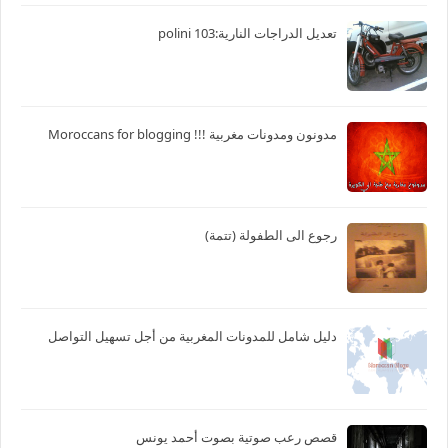
تعديل الدراجات النارية:103 polini
مدونون ومدونات مغربية !!! Moroccans for blogging
رجوع الى الطفولة (تتمة)
دليل شامل للمدونات المغربية من أجل تسهيل التواصل
قصص رعب صوتية بصوت أحمد يونس