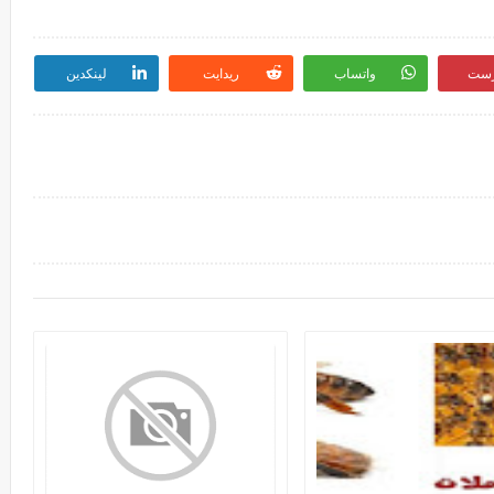
رست
واتساب
ريدايت
لينكدين