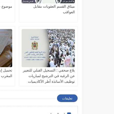
ميثاق القسم العقوبات مقابل
موضوع ح
العواقب
بلاغ صحفي : التسجيل القبلي للتعبير
تحميل إمت
عن الرغبة في الترشيح لمباريات
المغرب م
توظيف الأساتذة أطر الأكاديميات
2021-2020.
تعليقات