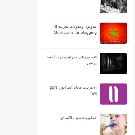
مدونون ومدونات مغربية !!!
Moroccans for blogging
قصص رعب صوتية بصوت أحمد
يونس
الانترنيت مجانا عند انوي gprs
inwi
خطورة تنظيف الاسنان