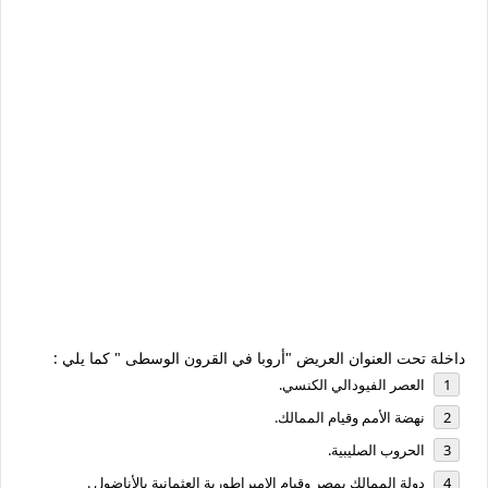
داخلة تحت العنوان العريض "أروبا في القرون الوسطى " كما يلي :
العصر الفيودالي الكنسي.
نهضة الأمم وقيام الممالك.
الحروب الصليبية.
دولة الممالك بمصر وقيام الإمبراطورية العثمانية بالأناضول .