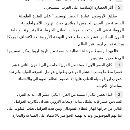
آثار الحضارة الإسلامية على الغرب المسيحي .
يطلق الأروبيون عبارة "العصرالوسيط " على الفترة الطويلة
الفاصلة بين القرن الخامس الميلادي حيث انهارت الآمبراطورية
الرومانية في الغرب تحت ضربات القبائل الجرمانية المتبربرة , وبداية
القرن السادس عشر حيث طلع فجر النهضة الأروبية بعد اكتشاف امريكا
وبداية توسع اروبا عبر العالم .
فالعهد الوسيط مرحلة انتقالية حاسمة من تاريخ اروبا يمكن تقسيمها
الى عصرين متباينين :
-كان العصر الاول الممتد من القرن الخامس الى القرن الثاني عشر
عصرا مظلما بسبب انتشار الفوضى وطغيان عوامل التفرقة القبلية ولم تجد
شعوب اروبا وسيلة للتغلب عليها إلا بتعميم النظام الفيودالي والاحتماء
بسلطان الكنيسة.
-اما العصر الثاني الممتد من القرن الثاني عشر الى بداية القرن
السادس عشر فإنه يشكل بداية الإنبعاث الاروبي بعد ان تكاثرت العوامل
التالي من جرائها انهار النظام الفيودالي ومن هذه العوامل تغلب الملوك على
اتباعهم الفوضويين وبداية نهضة الحواضر بالاعتماد على الصناعة والتجارة.