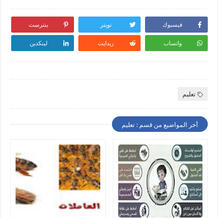
فيسبوك
تويتر
بنترست
واتساب
ريدايت
لينكدين
تعليم
أخر المواضيع من قسم : تعليم