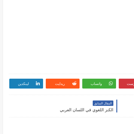
رست
واتساب
ريدايت
لينكدين
المقال السابق
الكنز اللغوي في اللسان العربي