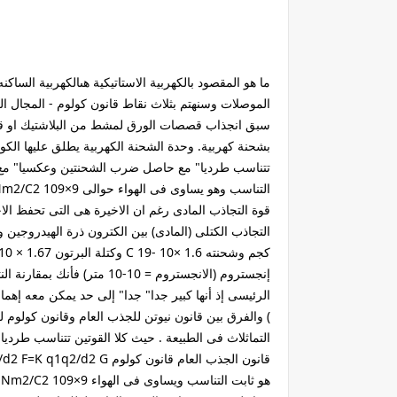
ما هو المقصود بالكهربية الاستاتيكية هىالكهربية الس
الموصلات وسنهتم بثلاث نقاط قانون كولوم - المجال ال
سبق انجذاب قصصات الورق لمشط من البلاشتيك او ق
قوة التجاذب المادى رغم ان الاخيرة هى التى تحفظ ال
إنجستروم (الانجستروم = 10-10
) والفرق بين قانون نيوتن للجذب العام وقانون كولوم لل
التماثلاث فى الطبيعة . حيث كلا القوتين تتناسب طردي
ه