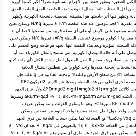
لكتل الصغيرة وتظهر فقط بين الأجرام السماوية نظرا" لكبر كتلتها كبيرة
بين أقل الشحنات ثانيا" مجال القوة وشدته الخاصية القوى المادية القوى
ية وتظهر فيها أئر جاذبيتها هو المنطقة المحيطة بالشحنة الكهربية وتُظهر
فيها تأثيرها شدة مجال القوة هو القوة المؤثرة على كتلة مقدرها 1كجم موضوع عند هذه النقطة a=F/m تميزها N/Kg ويمكن تعين
شدة المجال المادى من العلاقة g = Gme/re2 وذلك لجسم موضوع على الأرض أو على أى نقطة قريبة من سطحها لاحظ أن g
هى عجلة الجاذبية الأرضية هو القوة المؤثرة على شحنة مقدرها 1 كولوم موضوع عند هذه النقطة ε=F/q تميزها N/C ويمكن تعين
كهربى من العلاقة ε = K q/d2 وذلك بدلالة الشحنة المؤثرة وبعد هذه النقطة عنها الجهد هو طاقة وضع الجسم على
 على أنه حالة الموصل الكهربية التى تسمح بإنتقال الكهرباء منه أو
جهد بين نقطتين هو مقدار الشغل المبذول لنقل واحدة الكتل (أى واحد كيلو
 الشحنات (شحنة مقدرها واحد كولوم) بين نقطتين استنتاج العلاقة
الرياضية لفرق الجهد V نفرض أن جسم عند نقطة تبعد مسافة d1 من سطح الأرض وكتلتهm وعجلة الجاذبية هى g لذلك فإن
طاقة الوضع له عند هذه النقطة هى P.E1=mgd1 وعند نقطة أخرى أعلى من هذة النقطة وبعدها عن الأرض d2 يكون P.E2
=mgd2 إذا" الفرق فى طاقة الوضع بين النقطتين يحسب كالاتى ΔP.E=mgd2-mgd1=mg(d2-d1) =mgΔd ولأن فرق الجهد
يكون الشغل المبذول لنقل وحدة الكتل لذلك نقسم على الكتلة ΔP.E/m=mgΔd/m ΔP.E/m=gΔd إذا" ΔP.E/m=gΔd =V وتميزها
j/kg لاحظ طاقة جهد الجاذبية تحسب من العلاقة P.E=mgd V= w/q تميزها j/C وهو ما يساوى الفولت ومنه يمكن تعريف
قدره واحد جول لنقل شحنة مقدرها واحد كولوم بين نقطتين ويمكن
إستنتاج الجهد الكهربى عند نقطة كما يلى V= Kq/d حيث Vαq وعكسيا" مع المسافة كما يمكن حساب العلاقة بين فرق الجهد
الكهربى وشدة المجال الكهربى كما يلى يحسب شدة المجال من العلاقة ε = k q/d2 إذا" بالتعويض فى V= Kq/d نجد ان ε = V/d
أى أن V=ε d ومن كل مما سبق نجد أن هناك ثلاثة علاقات يمكن تعين فرق الجهد عن طري أى منهم وهم V= ε d , V= Kq/d V=