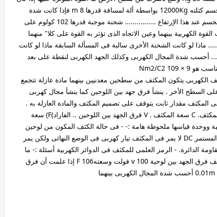
شدة مجال الجاذبية للأرض 9.8 N/Kg .............. رفع جسم كتلته 12000Kg بواسطة ألة لمسافة قدرها 8 m فإذا كانت شدة
مجال الجاذبية 9.8 N/Kg فما هى طاقة جهد الجاذبية للجسم عند هذا الإرتفاع ................ شحنة موجبة قدرها 102 كولوم على
 من شحنة موجبة أخرى قيمتها 106 احسب القوة الكهربية بينهما وعين الاتجاه الذى تؤثر به القوة على كلا" منهما
و 9 × 109 Nm2/C2 ..................... ماذا لو كانت الشحنة الأخرى سالبة فى المسألة السابقة ماذا لو كانت
........ أحسب شدة المجال الكهربى وكذلك الجهد الكهربى لنقطة على بعد
0.4m من شحنة مقدرها 9×1018 كولوم حيث ثابت التناسب هو 9 × 109 Nm2/C2
......... المكثف الكهربى يتكون المكثف من سطحين معدنيين بينهما مادة عازلة تتجمع
لى السطح الأخر . ينشأ فرق جهد بين اللوحين كما ينشأ مجال كهربى
حى المكثف مقدار ثابت يتوقف على تصميم المكثف والمادة العازلة به .
C=Q/V حيث Q هى الشحنة الكهربية على أحد لوحى المكثف. C سعة المكثف . V فرق الجهد بين اللوحين .. الفاراد)F) سعة
ة ووحدة قياسها ملحوظة هامة :- - فى حالة الكثف المكون من لوحين
متوازيين بينهما مسافة d فأن V= εd - فى حالة الجهد المستمر DC لا يمر فى المكثف تيار كهربى فى الوضع النهائى ولكن يمر
مة الدائرة. - الرمز العلمى للمكثف فى الدوائر الكهربية أسئلة :- ما
هى قيمة الشحنة الموجبة الموجود على أحد لوحى مكثف فرق الجهد بين لوحية 100 v فولت وسعتهF 106 إذا علمت أن فرق