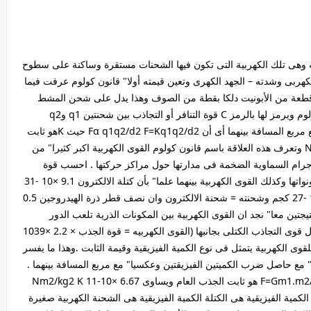
اكنه وهى تلك الكهربية التى تكون فيها الشحنات مستقرة وساكنة على سطوح
كهربى وشدته – الجهد الكهرى وتعين قيمته أولا" قانون كولوم عرفت فيما
طعة من الأبونيت دلكا بقطة من الصوف وهذا يدل على شحن المشط
بشحنة كهربية. وحدة الشحنة الكهربية يطلق عليها الكولوم ويرمز لها بالرمز C قوة التنافر أو التجاذب بين شحنتين q1 وq2
تتناسب طرديا" مع حاصل ضرب الشحنتين وعكسيا" مع مربع المسافة بينهما أى أن Fα q1q2/d2 F=Kq1q2/d2 حيث Kهو ثابت
التناسب وهو يساوى فى الهواء حوالى 9×109 Nm2/C2 وتعرف هذه العلاقة باسم قانون كولوم القوى الكهربية اكبر كثيرا" من
اجرام السماوية الضخمة فى مدارتها حول مراكز حركتها . احسب قوة
التجاذب الكتلى (المادى) بين الكترون ذرة الهيدروجين ونواتها وكذلك القوى الكهربية بينهما علما" بأن كتلة الالكترون 9.1 ×10 -31
كجم وشحنته 1.6 ×10 -19 C وكتلة البرتون 1.67 × 10 -27 كجم وشحنته = شحنة الالكترون وان نصف قطر ذرة الهيدروجين 0.5
 متر) فأنك بمقارنة النتيجتين معا" نجد ان القوى الكهربية بين المكونات الذرية تلعب الدور
الرئيسى إذ أنها كبير جدا" جدا" إلى حد يمكن معه إهمال قوى التجاذب الكتلى بجانبها (القوى الكهربيه = قوة الجذب × 2.2 ×1039
قوى الكهربية يتمثل فى نوع الكمية الفيزيقية وقيمة الثابت .وهذا ما يفسر
ا" مع حاصل ضرب الكميتين الفيزيقتين وعكسيا" مع مربع المسافة بينهما .
قانون الجذب العام قانون كولوم F=Gm1.m2/d2 F=K q1q2/d2 G هو ثابت الجذب العام ويساوى 6.67 ×10-11 Nm2/kg2 K
و ثابت التناسب ويساوى فى الهواء 9×109 Nm2/C2 الكمية الفيزيقية هى الكتلة الكمية الفيزيقية هى الشحنة الكهربية صغيرة