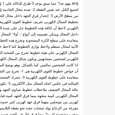
تخطيط المجال الكهربى تعريف خطوط القوى الكهربية ه
الكهربى لاحظ أن كثافة هذه الخطوط تدل على شدة المج
داخل المجال ويمكن تقسيمه إلى أنواع :- أولا" المج
متعامدة على سطح الكرة المشحونة وتخرج هذه الخطوط
الأتية لمجال منتظم ولاحظ توازى الخطوط كما لاحظ خط
المجال الكهربى على هيئة خطوط تخرج من الشحنة ال
الكهربى لشحنتين متشابهتين ويكون شكل المجال الكهر
اذا كانت الشحنتين سالبتين كما بالشكل. وهو يوضح ال
السالبة ف
حالة المجال الضعيف ملاحظات خطوط تساوى الجهد وهى
المجال الكهربى كمية متجهة بينما فرق الجهد كمية قيا
كهربى بين موصلين بينهما فرق جهد كهربى كبير حدوث ت
مفرغة من الزجاج يولد شحنات تتجه نحو نقطة التلامس