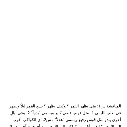
المناقشة س1: متى يظهر القمر ؟ وكيف يظهر ؟ يشع القمر ليلاً ويظهر
فى بعض الليالى 1- مثل قوص فضى كبير ويسمى "بدراً" 2- وفى ليالٍ
أخرى يبدو مثل قوس رفيع ويسمى "هلالاً" . س2: أى الكواكب أقرب
إلى الأرض ؟ القمر أقرب الكواكب إلى الأرض من أى جرم آخر . س3: