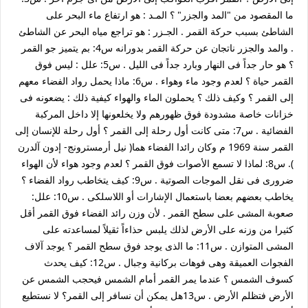
ما المقصود من "المد والجزر" ؟ المـد : هو ارتفاع ماء البحر على
الشاطئ بسبب حركة القمر . الجـزر : هو تراجع مياه البحر عن الشاطئ
. والمد والجزر ناتجان عن حركة القمر بدورانه س4: بم يتميز جو القمر
؟ هو حار جداً فى النهار وبارد جداً فى الليل . س5: علل : ليس فوق
القمر حياة ؟ لعدم وجود ماء وهواء . س6: ماذا يحمل رواد الفضاء معهم
إلى القمر ؟ وكيف ذلك ؟ يحملون الماء والهواء كيفية ذلك : يضعونه فى
خزانات خاصة مشدودة فوق ظهورهم ولا يخلعونها إلا داخل المركبة
الفضائية . س7: متى كانت أول رحلة إلى القمر ؟ أول رحلة للإنسان إلى
القمر سنة 1969 م وكان رائدا الفضاء هما( نيل أرمسترونج- إدون آلدرن
). س8: لماذا لا تسمع الأصوات فوق القمر ؟ لعدم وجود هواء لأن الهواء
ضرورى فى نقل الموجات الصوتية . س9: كيف يتخاطب رواد الفضاء ؟
يخاطب بعضهم بعضا باستعمال الإشارات أو اللاسلكى . س10: علل:
صعوبة المشى على سطح القمر . لأن وزن رائد الفضاء فوق القمر أقل
كثيرا من وزنه على الأرض لذلك يلبس حذاءاً ثقيلاً لمساعدته على
المشى المتوازن . س11: ما الذى يوجد فوق سطح القمر ؟ يوجد آلاف
الفجوات العميقة وهى فوهات بركانية وجبال . س12: كيف يحدث
كسوف الشمس ؟ عندما يمر القمر أمام الشمس فيحجب الشمس عن
الأرض فتظلم الأرض . س13هل يمكن أن نسافر إلى القمر؟ لا نستطيع