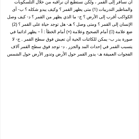
أن نسافر إلى القمر ، ولكن نستطيع أن نراقبه من خلال التلسكوبات
والمناظير التدريبات (1) متى يظهر القمر ؟ وكيف يبدو شكله ؟ ب- أى
الكواكب أقرب إلى الأرض ؟ ج- ما الذي يظهر من القمر ؟ د- كيف وصل
الإنسان إلى القمر ؟ ومتى وصل ؟ هـ- هل توجد حياة على القمر ؟ (2)
ضع علامة () أمام الصحيح وعلامة (×) أمام الخطأ : أ – يظهر ادائما في
صورة بدر ب- يمكن للكائنات الحية أن تعيش فوق سطح القمر . ج- لا
يتسبب القمر في إحداث المد والجزر . د- توجد فوق سطح القمر آلاف
الفجوات العميقة هـ- يدور القمر حول الأرض وتدور الأرض حول الشمس