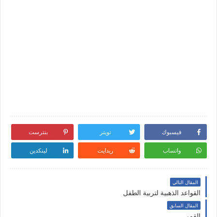
فيسبوك
تويتر
بنترست
واتساب
ريدايت
لينكدين
المقال التالي
القواعد الذهبية لتربية الطفل
المقال السابق
القمر