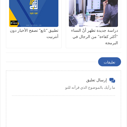
دراسة جديدة تظهر أنّ النساء
تطبيق “تابع” تصفح الأخبار دون
"أكثر كفاءة" من الرجال في
أنترنيت
البرمجة
تعليقات
إرسال تعليق
ما رأيك بالموضوع الذي قرأته للتو