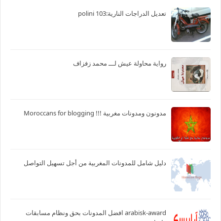
تعديل الدراجات النارية:103 polini
رواية محاولة عيش لـــ محمد زفزاف
مدونون ومدونات مغربية !!! Moroccans for blogging
دليل شامل للمدونات المغربية من أجل تسهيل التواصل
arabisk-award افضل المدونات بحق ونظام مسابقات