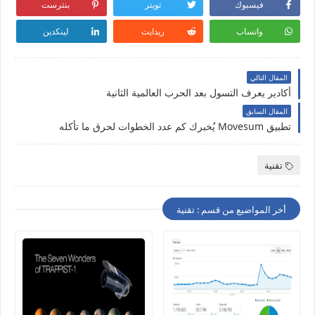
فيسبوك
تويتر
بنترست
واتساب
ريدايت
لينكدين
المقال التالي
أكادير يعرف التسول بعد الحرب العالمية الثانية
المقال السابق
تطبيق Movesum يُخبرك كم عدد الخطوات لحرق ما تأكله
تقنية
أخر المواضيع من قسم : تقنية