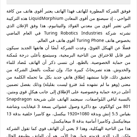
فوفق الشركة المطورة للهاتف فهذا الهاتف يعتبر أقوى هاتف من كافة
النواحي ، إذ سيصنع من أقوى المعادن LiquidMorphium هذه التركيبة
التي تعتبر أقوى من معدني الفولاد والتيتانيوم، هذا وفق الإعلان الذي
نشرته شركة Turing Robotics Industries في العام الماضي
بخصوص هاتف Turing Phone أقوى هاتف في العالم.
فضلًا عن الهيكل القويّ، وعدت الشركة أيضًا أن هاتفها الجديد سيكون
غير قابل للاختراق من الناحية البرمجية، وسيتمتع بأعلى درجة مُمكنة
من حماية الخصوصية. بالطبع، لن ننسى ذكر أن الهاتف مُضاد للماء
والخدوش. هذه تصريحاتٌ كبيرة جدًا، وإن تمكّنت بالفعل الشركة من
تحقيق ذلك، فإننا سنشهد إطلاق هاتفٍ جديد بكل ما تحمله الكلمة من
معنى (وهو ما لم نشهده مُنذ فترةٍ ليست بقليلة) وذلك بفضل تضمين
أعلى درجة حماية وخصوصية على الإطلاق إلى جانب هيكلٍ قوي ومتين.
بالنسبة لباقي المُواصفات، سيعتمد الهاتف على شريحة Snapdragon
801 من كوالكوم، مع ذاكرة وصول عشوائي بسعة 3 غيغابايت وشاشة
بقياس 5.5 إنش وبدقة 1080×1920 بيكسل، مع كاميرا خلفية بدقة 13
ميغابيكسل وكاميرا أمامية بدقة 8 ميغابيكسل.
هذا من الناحية الهيكلية، وهذا لا يعني أن الهاتف قوي كما تقول الشركة
ولكن الرد الذي قدمته حول هذا الأمر هو أن الهاتف بطبيعة الحال