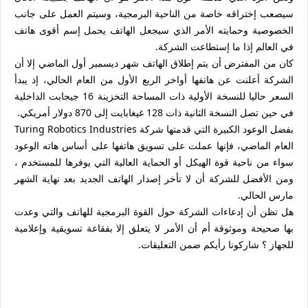
سيصعب إختراقه خاصة من الناحية البرمجية، وسيتم العمل على جانب
الخصوصية وحمايته الأمر الذي سيجعل الهاتف يحمل إسم أقوى هاتف
في العالم إذا ما إستطاعت الشركة.
كان من المفترض أن يتم إطلاق الهاتف شهر ديسمبر أول الماضي إلا أن
الشركة أعلنت عن هاتفها أواخر الربع الأول من العام الحالي، إذ يبدأ
السعر حاليا للنسخة الأولية ذات المساحة التخزينة 16 جيجابت الداخلية
في حين تصل النسخة الثانية ذات 128 غيغابايت إلى 870 دولار أمريكي.
بفضل الوعود الكبيرة التي قدمتها شركة Turing Robotics Industries
العام الماضي، فإنها عملت على تسويق هاتفها على أساس هاته الوعود
سواء من ناحية قوة الهيكل أو الحماية العالية التي يوفرها للمستخدم ،
ومن الأفضل للشركة أن لا تأخر إصدار الهاتف الجديد بعد نهاية الشهر
مارس الحالي.
هل تظن أن إدعاءات الشركة حول القوة البرمجية للهاتف والتي وعدت
بها صحيحة وموثوقة أم أن الأمر لا يتعلق إلا بفقاعة تسويقية وإعلامية
للجهاز ؟ شاركونا رأيكم ضمن التعليقات.