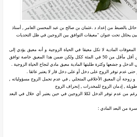
ائل بالضبط من إعداد د .عثمان بن صالح بن عبد المحسن العامر , أستاذ
ﻴﻥ ﺒﺤﺎﺌل تحت عنوان "معيقات التوافق بين الزوجين في ظل التحديات
لمعوقات المادية لا تكل معيقا في الحياة الزوجية و أنه معيق يؤدي إلى
االتفكك الأسري حيث كان نسبة من يقول بهذا المعيق أقل مأقل من 50 في المئة ككل ولكن ضمن هذا المعيق خاصة توافق
تى عدم توفر الزوج على دخل أو على دخل قار لا يعتبر عائقا .
عتبر أكثر من 50 فالمئة من العينة .44 زوجا و زوجة أن المعيق الأخلاقي المتجلي , في عدم تحمل الزوج مسؤولياته ,
يلة , إدمان الزوج للمخدرات , إنحراف الزوج
لرغم من عدم توفر الدخل لكلا الزوجين في حين يعتبر أي خلال في البعد
سرة من البعد المادي :