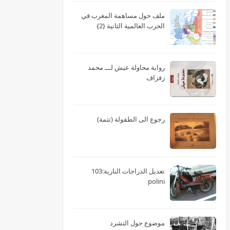
ملف حول مساهمة المغرب في
الحرب العالمية الثانية {2}
رواية محاولة عيش لـــ محمد
زفزاف
رجوع الى الطفولة (تتمة)
تعديل الدراجات النارية:103
polini
موضوع حول التشرد