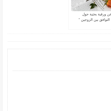
ن ورقية بحثية حول
التوافق بين الزوجين "