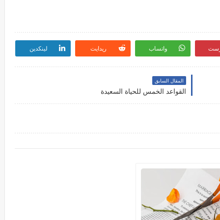
رست
واتساب
ريدايت
لينكدين
المقال السابق
القواعد الخمس للحياة السعيدة