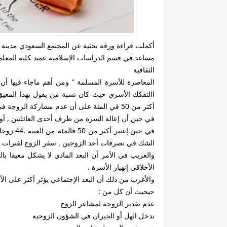
أكملت قراءة ورقة بحثية عن المجتمع السعودي مدينة ح
مساعد في قسم الدراسات الإسلامية ﻋﻤﻴﺩ ﻜﻠﻴﺔ ﺍﻟﻤﻌﻠﻤ
الثقافية
المعاصرة للأسرة المسلمة " ومن أهم ماجاء فيها أن ا
أكثر من 50 في المئة على أن عدم مشاركة الزوجة في الدخل و جشعها وكثرة طلبتها المادية معيق مادي لنجاح الحياة الزوجية .
في حين أن إعالة السرة من طرف أحدى العائلتين , أو ح
في حين إ
الشك في تصرفات أحد الزوجين , سفر الزوج لفترات طو
والغريب في الأمر أن البعد المادي لا يشكل معيقا با
الأخلاقي إنهيار الأسرة .
والأغرب من ذلك أن البعد الإجتماعي يؤثر أكثر على الأ
حيحيث أن كل من :
عدم تقدير الزوجة لمشاعر الزوج
تدخل الهل أو الجيران في الشؤون الزوجية