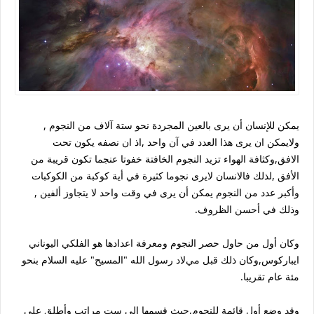
يمكن للإنسان أن يرى بالعين المجردة نحو ستة آلاف من النجوم ,
ولايمكن ان يرى هذا العدد في آن واحد ,اذ ان نصفه يكون تحت
الافق,وكثافة الهواء تزيد النجوم الخافتة خفوتا عنجما تكون قريبة من
الأفق ,لذلك فالانسان لايرى نجوما كثيرة في أية كوكبة من الكوكبات
وأكبر عدد من النجوم يمكن أن يرى في وقت واحد ﻻ يتجاوز ألفين ,
وذلك في أحسن الظروف.
وكان أول من حاول حصر النجوم ومعرفة اعدادها هو الفلكي اليوناني
ايباركوس,وكان ذلك قبل ميﻻد رسول الله "المسيح" عليه السلام بنحو
مئة عام تقريبا.
وقد وضع أول قائمة للنجوم,حيث قسمها إلى ست مراتب وأطلق على