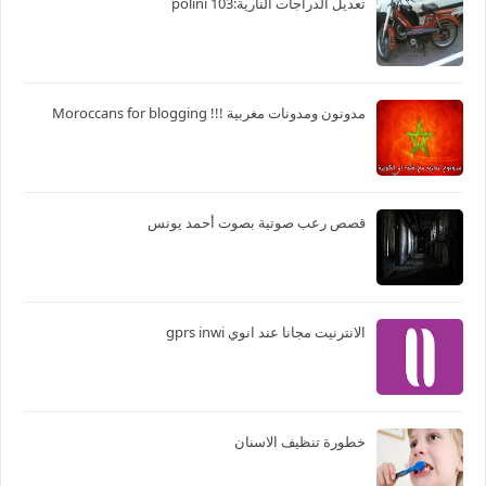
تعديل الدراجات النارية:103 polini
مدونون ومدونات مغربية !!! Moroccans for blogging
قصص رعب صوتية بصوت أحمد يونس
الانترنيت مجانا عند انوي gprs inwi
خطورة تنظيف الاسنان