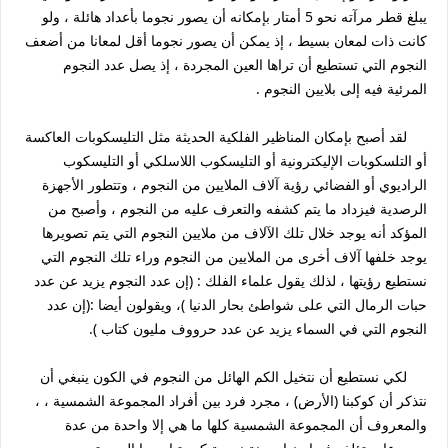
يبلغ قطر مرآته نحو 5 أمتار بإمكانه أن يصور نجوما بأعداد هائلة ، ولو
كانت ذات لمعان بسيط ، إذ يمكن أن يصور نجوما أقل لمعانا من أضعف
النجوم التي تستطيع أن تراها العين المجردة ، إذ يصل عدد النجوم
المرئية فيه إلى بلايين النجوم .
لقد أصبح بإمكان المناظير الفلكية الحديثة مثل التليسكوبات العاكسة
أو التلسكوبات الإليكترونية أو التليسكوب اللاسلكي أو التليسكوب
الراديوي أو الفضائي رؤية آلاف الملايين من النجوم ، وتتطور الأجهزة
الرصدية فيزداد ما يتم كشفه والتعرف عليه من النجوم ، وأصبح من
المؤكد أنه يوجد خلال تلك الآلاف من ملايين النجوم التي يتم تصويرها
يوجد خلفها آلاف أخرى من الملايين من النجوم وراء تلك النجوم التي
نستطيع رؤيتها ، لذلك يقول علماء الفلك : (إن عدد النجوم يزيد عن عدد
حبات الرمال التي على شواطئ بحار الدنيا )، ويقولون أيضا :(إن عدد
النجوم التي في السماء يزيد عن عدد حرووف مليون كتاب ).
لكي نستطيع أن نتخيل الكم الهائل من النجوم في الكون ينبغي أن
نتذكر أن كوكبنا (الأرض) ، مجرد فرد بين أفراد المجموعة الشمسية ، ،
والمعروف أن المجموعة الشمسية كلها ما هي إلا واحدة من عدة