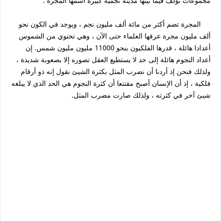
مجموعات تؤلف فيما بينها مدينة نجمية كبيرة اسمها المجرة .
المجرة تضم أكثر من مائة ألف مليون نجم ، ويوجد في الكون نحو
ألف مليون مجرة عرفها العلماء حتى الآن ، وهي تحتوي من الشموس
أعدادا هائلة ، قدرها الفلكيون بنحو 11000 مليون مليون شمس. إن
أعداد النجوم هائلة إلى حد لا يستطيع العقل تصوره إلا بصعوبة شديدة ،
ولذلك فنحن إذ أردنا أن نضرب المثل بكثرة الشيئ نقول إنه ذو أرقام
فلكية ، إذ أن الإنسان أصبح مقتنعا أن كثرة النجوم هي الحد الذي لا يبلغه
شيئ آخر في كثرته ، ولذلك صارت مضرب المثل.