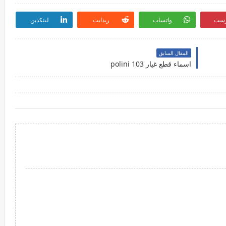
رست
واتساب
ريدايت
لينكدين
المقال السابق
اسماء قطع غيار polini 103