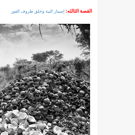
القصة الثالثه:
إضمار النية وخلق ظروف الفوز