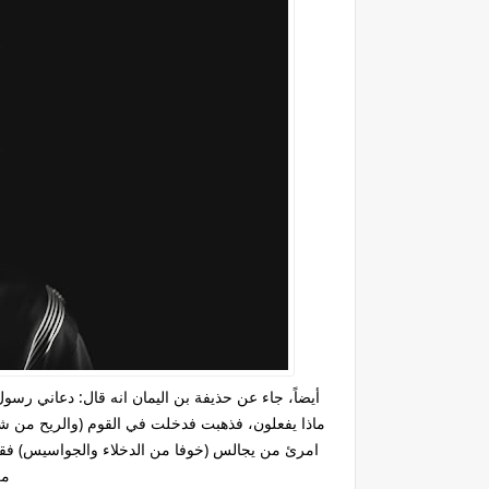
أيضاً، جاء عن حذيفة بن اليمان انه قال: دعاني ر
ماذا يفعلون، فذهبت فدخلت في القوم (والريح من شدت
امرئ من يجالس (خوفا من الدخلاء والجواسيس) فقا
مر