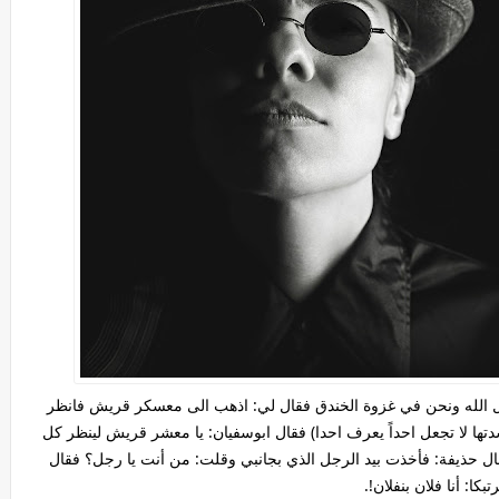
سول الله ونحن في غزوة الخندق فقال لي: اذهب الى معسكر قريش فانظر
ها لا تجعل احداً يعرف احدا) فقال ابوسفيان: يا معشر قريش لينظر كل
ل حذيفة: فأخذت بيد الرجل الذي بجانبي وقلت: من أنت يا رجل؟ فقال
تبكا: أنا فلان بنفلان!.