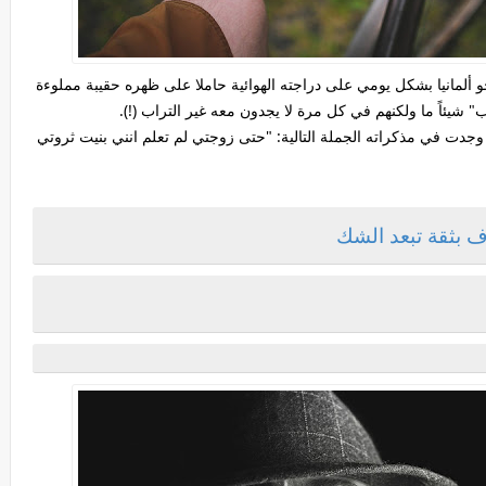
ً على عبورالحدود نحو ألمانيا بشكل يومي على دراجته الهوائية حاملا على ظهره حقيبة مملوءة
" شيئاً ما ولكنهم في كل مرة لا يجدون معه غير التراب (!).
وجدت في مذكراته الجملة التالية: "حتى زوجتي لم تعلم انني بنيت ثروتي
ف بثقة تبعد الشك