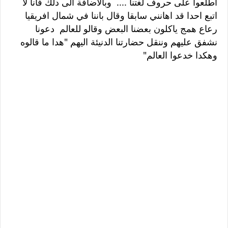
اطلعوا على حروف لغتنا .... وبالاضافة الى دلك فانا لا
اتبع احدا قد اهانني سابقا وقال باننا في شمال افريقيا
رعاع همج ياكلون بعضنا البعض وقالو للعالم دعونا
نشفق عليهم وننقل حضارتنا الدنيئة اليهم "هدا ما قالوه
وهكدا خدعوا العالم"