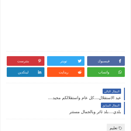
فيسبوك
تويتر
بنترست
واتساب
ريدايت
لينكدين
المقال التالي
عيد الاستقلال....كل عام واستقلالكم مجيد....
المقال السابق
بلدي....بلد ثائر وبالجمال مستتر
تعليم