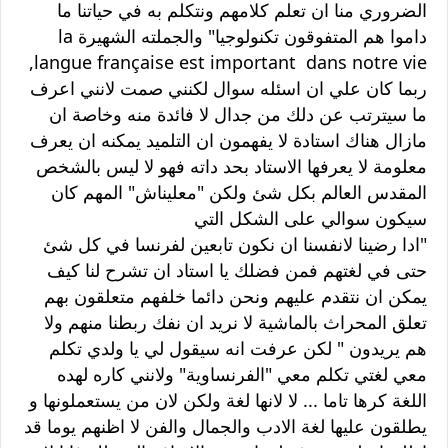
الضروري منا ان تعلم كلامهم ونتكلم به في حياتنا ما
داموا هم المتفوقون تكنولوجيا" والجملته الشهيرة
la
,
langue française est important dans notre vie
ربما كان علي ان اسئله سوال لكنني صمت لانني اعرف
ما سيترتب عن دلك من جدال لا فائدة منه وخاصة ان
مازال هناك استادة لا يفهمون ان التلميد يمكنه ان يعرف
معلومة لا يعرفها الاستاد بحد داته فهو لا ليس بالشخص
المقدس العالم بكل شئ ولكن "معليناش" المهم كان
سيكون سوالي على الشكل التي
"ادا رضينا لانفسنا ان نكون تابعين لفرنسا في كل شئ
حتى في لغتهم فمن فضلك يا استاد ان تشرح لنا كيف
يمكن ان نتقدم عليهم ونحن دائما خلفهم متعلقون بهم
تعلق المحراث بالماشية لا نريد ان نفك ربطنا منهم ولا
هم يريدون " لكن عرفت انه سيقول لي يا ولدي تكلم
معي لغتي تكلم معي "الفرنساوية" ولانني كاره لهده
اللغة كرها تاما ... لا لانها لغة ولكن لان من يستعملونها و
يطلقون عليها لغة الادب والجمال والفن لا اظنهم يوما قد